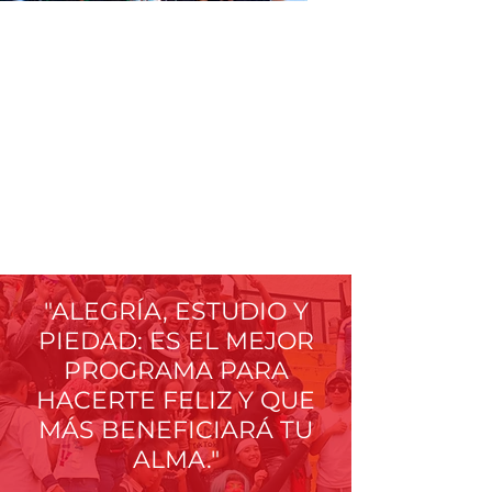
LA EDUCACIÓN
ES CUESTIÓN
DEL CORAZÓN
"ALEGRÍA, ESTUDIO Y
PIEDAD: ES EL MEJOR
PROGRAMA PARA
HACERTE FELIZ Y QUE
MÁS BENEFICIARÁ TU
ALMA."